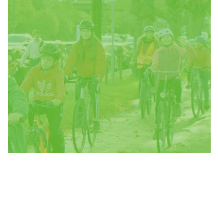
Rad/MTB
Abenteuer
Klettern
Teambuilding