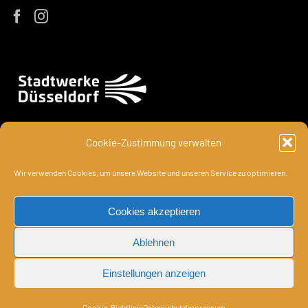
Cookie-Zustimmung verwalten
Wir verwenden Cookies, um unsere Website und unseren Service zu optimieren.
Cookies akzeptieren
Ablehnen
Einstellungen anzeigen
Cookie-Richtlinie
Datenschutz
Impressum